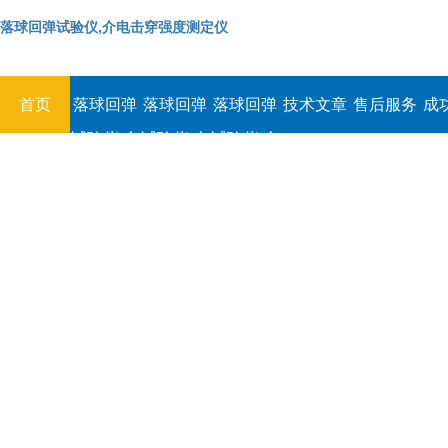
落球回弹试验仪,介电击穿强度测定仪
首页
落球回弹
落球回弹
落球回弹
技术文章
售后服务
成
试验仪,介
试验仪,介
试验仪,介
电击穿强
电击穿强
电击穿强
度测定仪
度测定仪
度测定仪