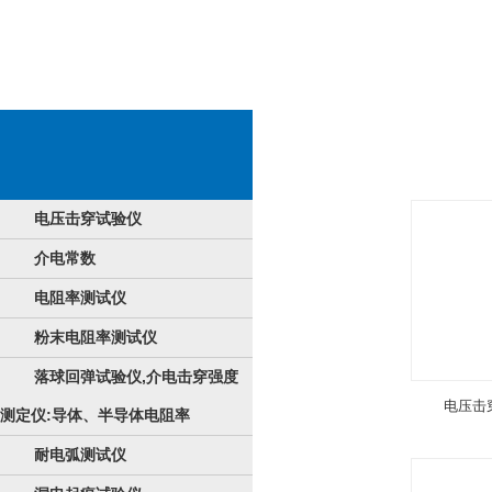
物品落球回弹试验仪,介电击穿强
电压击穿试验仪
介电常数
电阻率测试仪
粉末电阻率测试仪
落球回弹试验仪,介电击穿强度
电压击
测定仪:导体、半导体电阻率
耐电弧测试仪