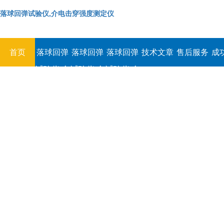
落球回弹试验仪,介电击穿强度测定仪
首页
落球回弹
落球回弹
落球回弹
技术文章
售后服务
成
试验仪,介
试验仪,介
试验仪,介
电击穿强
电击穿强
电击穿强
度测定仪
度测定仪
度测定仪