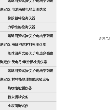
落球回弹试验仪,介电击穿强度
测定仪:电池隔膜电弱点测试仪
橡胶塑料检测仪器
力学性能检测仪器
落球回弹试验仪,介电击穿强度
新款电
测定仪:海绵泡沫材料检测仪器
落球回弹试验仪,介电击穿强度
测定仪:受电弓/碳滑板检测仪器
落球回弹试验仪,介电击穿强度
测定仪:材料热物理性能实验设备
热物性检测仪器
粉末测试设备
比表面测试仪