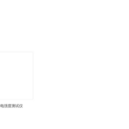
介电强度测试仪