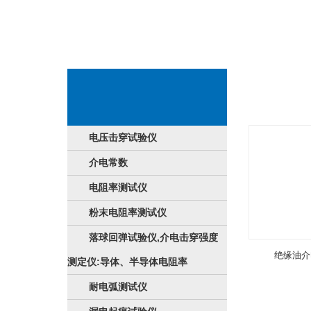
车辆展出
电压击穿试验仪
介电常数
电阻率测试仪
粉末电阻率测试仪
落球回弹试验仪,介电击穿强度
绝缘油介
测定仪:导体、半导体电阻率
耐电弧测试仪