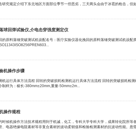
击研究规定介绍下东北地区方面部位季节一些恶劣，三天两头会由于冰雹的枪击，但如果
落球回弹试验仪,介电击穿强度测定仪
的原料落锤突破测试机设配名号：医疗实验仪器化挽回的原料落锤突破测试机设配类型：C
SO11343ISO8256PREN603...
验机操作步骤
测机运行具体方法流程 回转的突破损耗检测机运行具体方法流程 回转的突破损耗检
为：棱长-380mm±20mm,重量-50mm±2m...
机操作规程
的时候机操作方法技术规程用到于机诫，化工，专科大学专科大学，成果转化院所等
管、电器绝缘电阻素材等非复合素材的波动柔韧值和检验检测素材的抗波动性能。悬臂梁