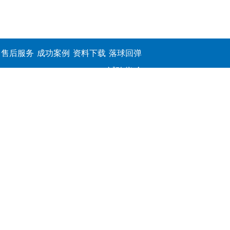
售后服务
成功案例
资料下载
落球回弹
试验仪,介
电击穿强
度测定仪