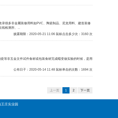
收录很多非金屬装修用料如PVC、陶瓷制品、尼龙用料、建造装修
检测所、...
披露期限：2020-05-21 11:06 鼠标点击多少次：3160 次
、淘瓷等非五金文件试件食材或包装食材完成蠕变做实验的时候，是用
公布日子：2020-05-14 11:48 鼠标单击的次数：1694 次
上一页
1
2
下一页
善镇王庄实业园