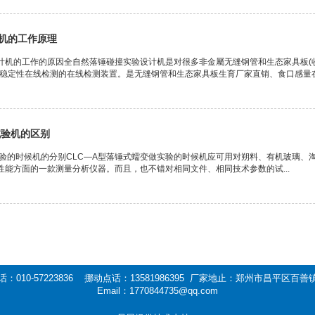
机的工作原理
计机的工作的原因全自然落锤碰撞实验设计机是对很多非金屬无缝钢管和生态家具板(
撞稳定性在线检测的在线检测装置。是无缝钢管和生态家具板生育厂家直销、食口感量在线
试验机的区别
实验的时候机的分别CLC—A型落锤式蠕变做实验的时候机应可用对朔料、有机玻璃
性能方面的一款测量分析仪器。而且，也不错对相同文件、相同技术参数的试...
：010-57223836 挪动点话：13581986395 厂家地止：郑州市昌平区百
Email：1770844735@qq.com