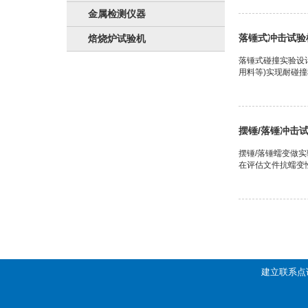
金属检测仪器
落锤式冲击试验
焙烧炉试验机
落锤式碰撞实验设
用料等)实现耐碰
摆锤/落锤冲击
摆锤/落锤蠕变做
在评估文件抗蠕变
建立联系点话